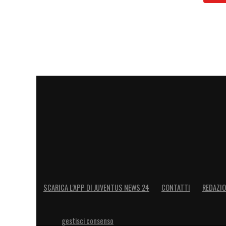
SCARICA L’APP DI JUVENTUS NEWS 24
CONTATTI
REDAZI
gestisci consenso