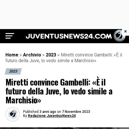
×
Juventus News 24
Home
»
Archivio
»
2023
»
Miretti convince Gambelli: «È il
futuro della Juve, lo vedo simile a Marchisio»
2023
Miretti convince Gambelli: «È il
futuro della Juve, lo vedo simile a
Marchisio»
Published
3 anni ago
on
7 Novembre 2023
By
Redazione JuventusNews24