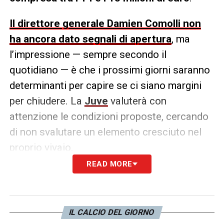
Il direttore generale Damien Comolli non
ha ancora dato segnali di apertura
, ma
l’impressione — sempre secondo il
quotidiano — è che i prossimi giorni saranno
determinanti per capire se ci siano margini
per chiudere. La
Juve
valuterà con
attenzione le condizioni proposte, cercando
di non svalutare un elemento cresciuto nel
proprio vivaio.
READ MORE
L’affare è entrato nel vivo. Se il Napoli
decidesse di affondare con decisione,
l’operazione potrebbe subire
IL CALCIO DEL GIORNO
un’accelerazione già entro questa settimana.