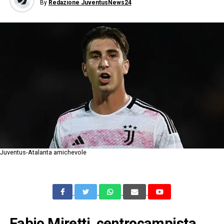
By
Redazione JuventusNews24
Juventus-Atalanta amichevole
Fabio Miretti, centrocampista