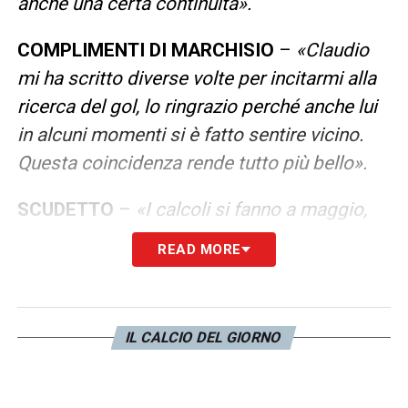
anche una certa continuità».
COMPLIMENTI DI MARCHISIO
–
«Claudio
mi ha scritto diverse volte per incitarmi alla
ricerca del gol, lo ringrazio perché anche lui
in alcuni momenti si è fatto sentire vicino.
Questa coincidenza rende tutto più bello».
SCUDETTO
–
«I calcoli si fanno a maggio,
dobbiamo fare più punti possibili per
READ MORE
rimanere tra le prime 4».
LA PLAYLIST DELLE NOSTRE TOP NEWS
IL CALCIO DEL GIORNO