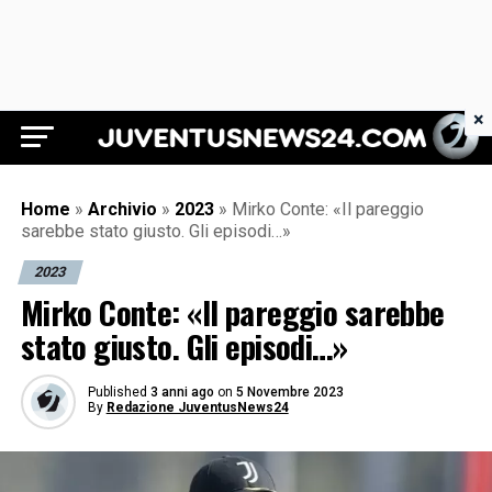
×
Juventus News 24
Home
»
Archivio
»
2023
»
Mirko Conte: «Il pareggio
sarebbe stato giusto. Gli episodi…»
2023
Mirko Conte: «Il pareggio sarebbe
stato giusto. Gli episodi…»
Published
3 anni ago
on
5 Novembre 2023
By
Redazione JuventusNews24