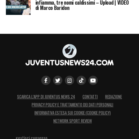
infiamma, tre nomi caldissimi – Upload | VIDEO
facendo, dobbiamo continuare a lavorare e
di Marco Baridon
imparare dagli errori commessi per non
ripeterli più»
LA PLAYLIST DELLE NOSTRE TOP NEWS
SCARICA L’APP DI JUVENTUS NEWS 24
CONTATTI
REDAZIONE
PRIVACY POLICY E TRATTAMENTO DEI DATI PERSONALI
INFORMATIVA ESTESA SUI COOKIE (COOKIE POLICY)
NETWORK SPORT REVIEW
gestisci consenso