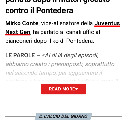
contro il Pontedera
Mirko Conte
, vice-allenatore della
Juventus
Next Gen
, ha parlato ai canali ufficiali
bianconeri dopo il ko di Pontedera.
LE PAROLE –
«Al di là degli episodi,
abbiamo creato i presupposti, soprattutto
nel secondo tempo, per agguantare il
risultato e il pareggio sarebbe forse stato il
READ MORE
risultato più giusto. Sapevamo che qui non
sarebbe stato semplice, affrontavamo una
squadra che sta facendo un campionato
molto buono. Nel primo tempo abbiamo
IL CALCIO DEL GIORNO
avuto un po’ di difficoltà, loro ci hanno