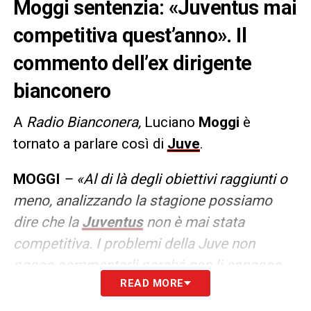
Moggi sentenzia: «Juventus mai
competitiva quest’anno». Il
commento dell’ex dirigente
bianconero
A
Radio Bianconera,
Luciano
Moggi
è
tornato a parlare così di
Juve
.
MOGGI
– «Al di là degli obiettivi raggiunti o
meno, analizzando la stagione possiamo
dire che la
Juventus
non è mai stata
competitiva. I problemi della Juve non
posso commentarli perché non li conosco,
READ MORE
ma di certo posso dire che si è sbagliata la
scelta dell’allenatore, con l’avvento di Tudor