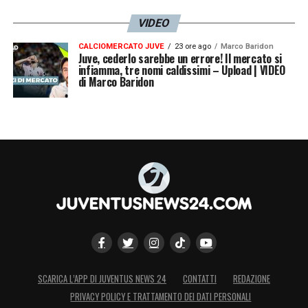
LA PLAYLIST DELLE NOSTRE TOP NEWS
VIDEO
CALCIOMERCATO JUVE
23 ore ago
Marco Baridon
Juve, cederlo sarebbe un errore! Il mercato si
infiamma, tre nomi caldissimi – Upload | VIDEO
di Marco Baridon
SCARICA L’APP DI JUVENTUS NEWS 24
CONTATTI
REDAZIONE
PRIVACY POLICY E TRATTAMENTO DEI DATI PERSONALI