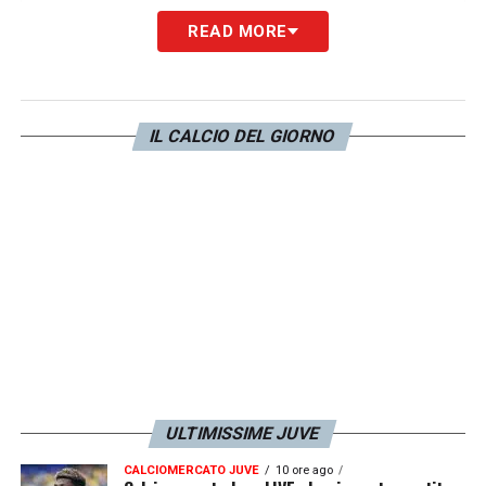
READ MORE
MESSAGGIO
–
«Il conto alla rovescia è
Mancano solo
giorni al #FIFACWC
negli USA! ».
IL CALCIO DEL GIORNO
LA PLAYLIST DELLE NOSTRE TOP NEWS
ULTIMISSIME JUVE
CALCIOMERCATO JUVE
10 ore ago