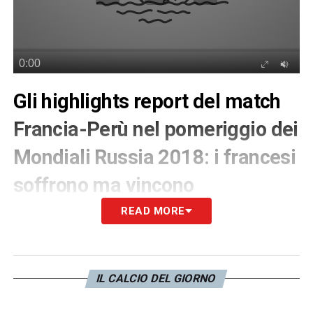
Gli highlights report del match
Francia-Perù nel pomeriggio dei
Mondiali Russia 2018: i francesi
soffrono ma vincono
READ MORE
Francia-Perù
ha era la seconda sfida di
giornata ai
Mondiali Russia 2018
. Vittoria
sofferta per i francesi. Ecco il video con gli
IL CALCIO DEL GIORNO
highlights report del match.