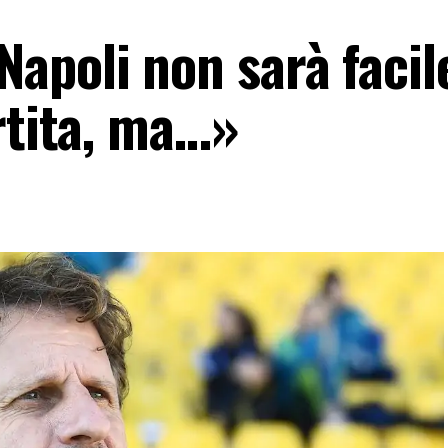
apoli non sarà facil
rtita, ma…»