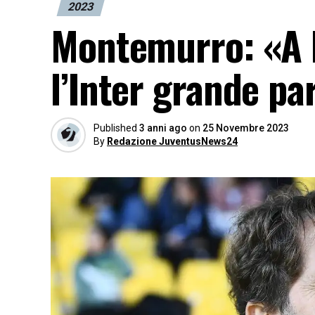
2023
Montemurro: «A N
l’Inter grande pa
Published
3 anni ago
on
25 Novembre 2023
By
Redazione JuventusNews24