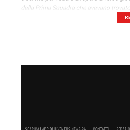
della Prima Squadra che avevano trovat
R
AMICHEVOLE INFRASETTIMANALE –
«
perché ci permette di vedere in azione an
sono comportate molto bene, il loro att
rimasto molto colpito dalla facilità che h
della Prima Squadra. Quest’ultimo penso 
siamo sulla strada giusta nel percorso d
soddisfatto anche della performance di q
che hanno trovato un po’ meno spazio in g
test match sono propedeutici anche in q
pronte nel momento in cui vengono chia
accorgiamo che la squadra gira bene con 
le altre si riduce, ma il calcio moderno 
SCARICA L’APP DI JUVENTUS NEWS 24
CONTATTI
REDAZI