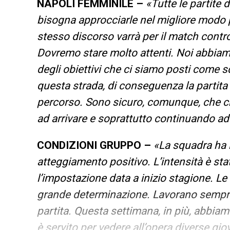
NAPOLI FEMMINILE –
«Tutte le partite 
bisogna approcciarle nel migliore modo p
stesso discorso varrà per il match contr
Dovremo stare molto attenti. Noi abbiamo
degli obiettivi che ci siamo posti come 
questa strada, di conseguenza la partit
percorso. Sono sicuro, comunque, che cre
ad arrivare e soprattutto continuando ad 
CONDIZIONI GRUPPO –
«La squadra ha l
atteggiamento positivo. L’intensità è st
l’impostazione data a inizio stagione. Le
grande determinazione. Lavorano sempre a
partita. Questa settimana, in più, abbi
è servito per vedere all’opera diverse gio