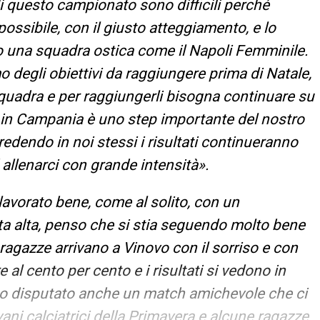
di questo campionato sono difficili perché
ossibile, con il giusto atteggiamento, e lo
o una squadra ostica come il Napoli Femminile.
 degli obiettivi da raggiungere prima di Natale,
squadra e per raggiungerli bisogna continuare su
a in Campania è uno step importante del nostro
dendo in noi stessi i risultati continueranno
allenarci con grande intensità».
avorato bene, come al solito, con un
ata alta, penso che si stia seguendo molto bene
 ragazze arrivano a Vinovo con il sorriso e con
l cento per cento e i risultati si vedono in
amo disputato anche un match amichevole che ci
vani calciatrici della Primavera e alcune ragazze