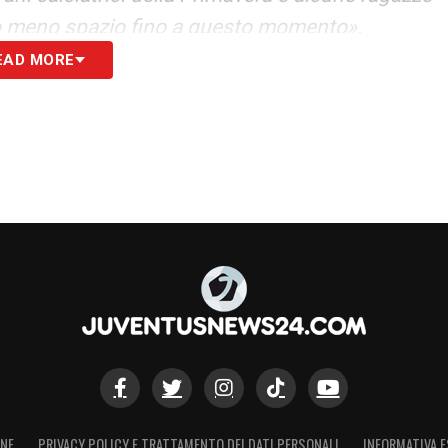
o meno spazio fino a questo momento».
EAD MORE
Giocare gare amichevoli è importante per noi
che le giocatrici più giovani. Queste ragazze si
eggiamento è stato da subito propositivo e sono
anno avuto nell’adattarsi al modello di gioco
che sia l’aspetto più importante. Significa che
i maturazione calcistica di queste ragazze. Sono
uelle giocatrici della rosa della Prima Squadra
are ufficiali in questo inizio di stagione. Questi
uesto senso perché ci permettono di averle
mate in causa. Chiaramente quando ci
determinate giocatrici in campo, lo spazio per
ci insegna che anche chi subentra a gara in corso
ONE
PRIVACY POLICY E TRATTAMENTO DEI DATI PERSONALI
INFORMATIVA E