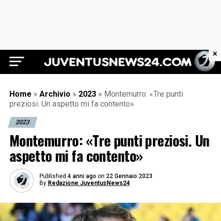
×
Juventus News 24
Home
»
Archivio
»
2023
»
Montemurro: «Tre punti
preziosi. Un aspetto mi fa contento»
2023
Montemurro: «Tre punti preziosi. Un
aspetto mi fa contento»
Published
4 anni ago
on
22 Gennaio 2023
By
Redazione JuventusNews24