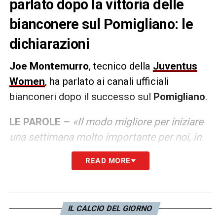
parlato dopo la vittoria delle
bianconere sul Pomigliano: le
dichiarazioni
Joe Montemurro
, tecnico della
Juventus
Women
, ha parlato ai canali ufficiali
bianconeri dopo il successo sul
Pomigliano
.
LE PAROLE –
«Il modo migliore per iniziare
una settimana molto importante per noi, in
cui avremo anche l’impegno in Coppa Italia.
READ MORE
Bene essere tornati alla vittoria, ho visto una
bella reazione da parte delle ragazze, non
solo nel gioco ma anche dal punto di vista
IL CALCIO DEL GIORNO
della grinta, del coraggio e dell’agonismo.