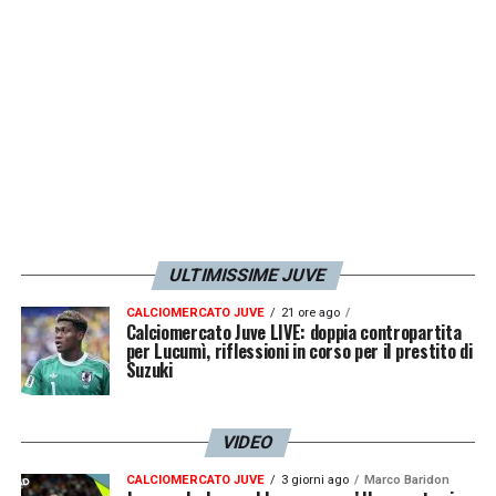
Abbiamo provato qualcosa di nuovo dal
punto di vista del gioco, e il tutto in una
partita molto difficile, resa complicata dal
Pomigliano a cui faccio i complimenti.
Abbiamo portato a casa tre punti preziosi,
perché siamo ancora li, vicini alla vetta».
LA PLAYLIST DELLE NOSTRE TOP NEWS
ULTIMISSIME JUVE
CALCIOMERCATO JUVE
21 ore ago
Calciomercato Juve LIVE: doppia contropartita
per Lucumì, riflessioni in corso per il prestito di
Suzuki
VIDEO
CALCIOMERCATO JUVE
3 giorni ago
Marco Baridon