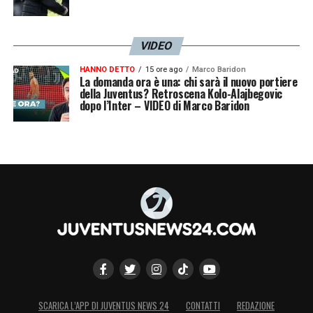
VIDEO
HANNO DETTO
15 ore ago
Marco Baridon
La domanda ora è una: chi sarà il nuovo portiere
della Juventus? Retroscena Kolo-Alajbegovic
dopo l’Inter – VIDEO di Marco Baridon
SCARICA L’APP DI JUVENTUS NEWS 24
CONTATTI
REDAZIONE