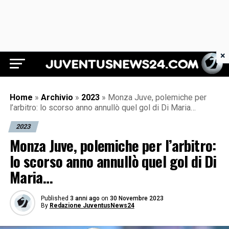
×
Juventus News 24
Home
»
Archivio
»
2023
»
Monza Juve, polemiche per
l’arbitro: lo scorso anno annullò quel gol di Di Maria…
2023
Monza Juve, polemiche per l’arbitro:
lo scorso anno annullò quel gol di Di
Maria…
Published
3 anni ago
on
30 Novembre 2023
By
Redazione JuventusNews24