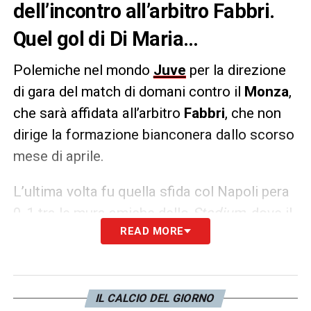
dell’incontro all’arbitro Fabbri.
Quel gol di Di Maria…
Polemiche nel mondo
Juve
per la direzione
di gara del match di domani contro il
Monza
,
che sarà affidata all’arbitro
Fabbri
, che non
dirige la formazione bianconera dallo scorso
mese di aprile.
L’ultima volta fu quella sfida col Napoli pera
0-1 tra le mura amiche dello
Stadium
, dove il
READ MORE
direttore di gara si rese protagonista di
una
rete annullata a Di Maria per un presunto
fallo di Milik su Lobotka
, molto discusso poi
dopo il triplice fischio. E qualche minuto
IL CALCIO DEL GIORNO