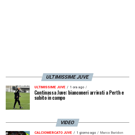
dopo arrivò il gol di Raspadori…
LA PLAYLIST DELLE NOSTRE TOP NEWS
ULTIMISSIME JUVE
ULTIMISSIME JUVE
1 ora ago
Continassa Juve: bianconeri arrivati a Perth e
subito in campo
VIDEO
CALCIOMERCATO JUVE
1 giorno ago
Marco Baridon