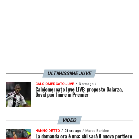
piattaforma digitale dell’emittente. Inoltre, la
cronaca testuale del match sarà presente su
Juventusnews24.com
.
LA PLAYLIST DELLE NOSTRE TOP NEWS
ULTIMISSIME JUVE
CALCIOMERCATO JUVE
3 ore ago
Calciomercato Juve LIVE: proposto Galarza,
David può finire in Premier
VIDEO
HANNO DETTO
21 ore ago
Marco Baridon
La domanda ora è una: chi sarà il nuovo portiere