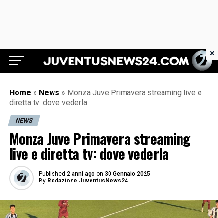
×
Juventus News 24
Home
»
News
»
Monza Juve Primavera streaming live e
diretta tv: dove vederla
NEWS
Monza Juve Primavera streaming
live e diretta tv: dove vederla
Published
2 anni ago
on
30 Gennaio 2025
By
Redazione JuventusNews24