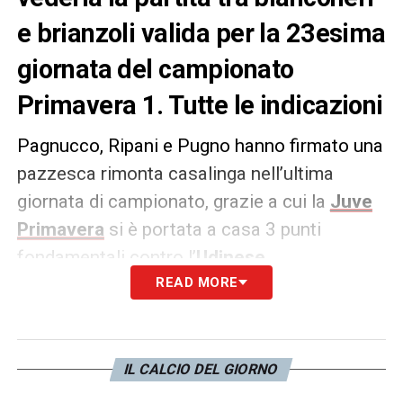
e brianzoli valida per la 23esima
giornata del campionato
Primavera 1. Tutte le indicazioni
Pagnucco, Ripani e Pugno hanno firmato una
pazzesca rimonta casalinga nell’ultima
giornata di campionato, grazie a cui la
Juve
Primavera
si è portata a casa 3 punti
fondamentali contro l’
Udinese
.
READ MORE
Il prossimo impegno per i bianconeri sarà
venerdì 31 gennaio contro il
Monza
e la sfida
sarà visibile in diretta tv su Sportitalia,
IL CALCIO DEL GIORNO
canale 60 del digitale e in streaming sulla