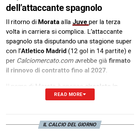
dell’attaccante spagnolo
Il ritorno di
Morata
alla
Juve
per la terza
volta in carriera si complica. L’attaccante
spagnolo sta disputando una stagione super
con l’
Atletico Madrid
(12 gol in 14 partite) e
per
Calciomercato.com a
vrebbe già
firmato
il rinnovo di contratto fino al 2027
.
Il nome di Morata è spesso
circolato in
READ MORE
chiave mercato per la Juve
, ma stavolta
sembra davvero
impossibile
che possa
concretizzarsi un suo ritorno a Torino.
IL CALCIO DEL GIORNO
LA PLAYLIST DELLE NOSTRE TOP NEWS