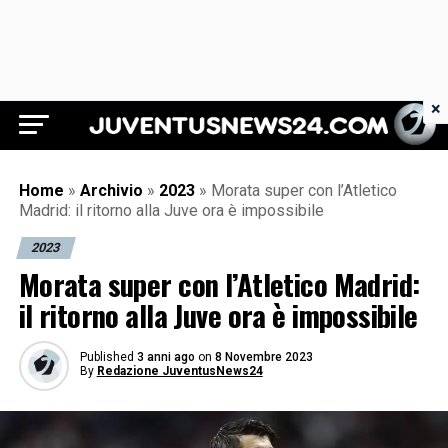
×
Juventus News 24
Home
»
Archivio
»
2023
»
Morata super con l’Atletico
Madrid: il ritorno alla Juve ora è impossibile
2023
Morata super con l’Atletico Madrid:
il ritorno alla Juve ora è impossibile
Published
3 anni ago
on
8 Novembre 2023
By
Redazione JuventusNews24