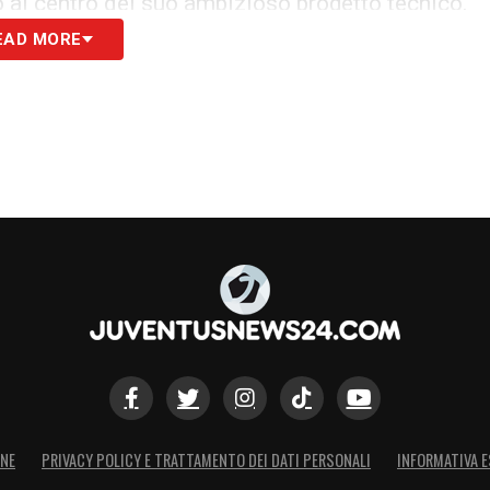
o al centro del suo ambizioso progetto tecnico.
EAD MORE
me finali. Il Como si assicura un attaccante di
r una squadra
che vuole stupire nella sua nuova
S
ONE
PRIVACY POLICY E TRATTAMENTO DEI DATI PERSONALI
INFORMATIVA E