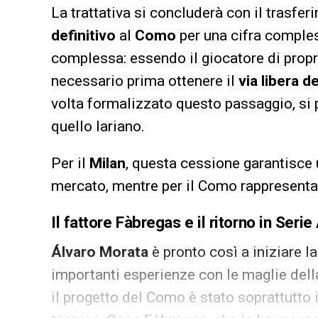
La trattativa si concluderà con il trasfe
definitivo
al
Como
per una cifra comple
complessa: essendo il giocatore di propr
necessario prima ottenere il
via libera d
volta formalizzato questo passaggio, si 
quello lariano.
Per il
Milan
, questa cessione garantisce 
mercato, mentre per il Como rappresenta
Il fattore Fàbregas e il ritorno in Serie
Álvaro Morata
è pronto così a iniziare l
importanti esperienze con le maglie del
il progetto del Como è stato soprattutto