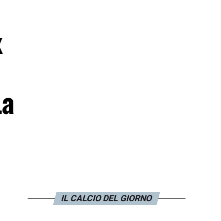
x
La
IL CALCIO DEL GIORNO