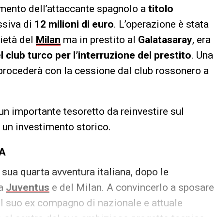
rimento dell’attaccante spagnolo a
titolo
ssiva di
12 milioni di euro
. L’operazione è stata
ietà del
Milan
ma in prestito al
Galatasaray
, era
el club turco per l’interruzione del prestito
. Una
procederà con la cessione dal club rossonero a
un importante tesoretto da reinvestire sul
 un investimento storico.
 A
a sua quarta avventura italiana, dopo le
la
Juventus
e del Milan. A convincerlo a sposare
 il suo ex compagno di nazionale e attuale