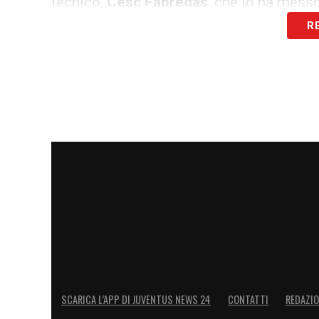
tecnico,
Cesc Fàbregas
, che lo ha mess
R
Nelle prossime
24 ore
sono attese le fir
caratura mondiale, un lusso assoluto pe
stagione in Serie A.
LA PLAYLIST DELLE NOSTRE TOP NEW
SCARICA L’APP DI JUVENTUS NEWS 24
CONTATTI
REDAZI