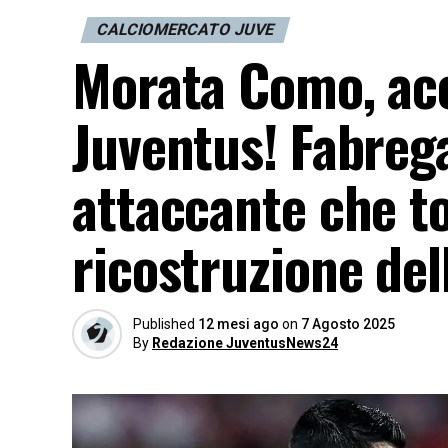
CALCIOMERCATO JUVE
Morata Como, acc
Juventus! Fabrega
attaccante che to
ricostruzione del
Published
12 mesi ago
on
7 Agosto 2025
By
Redazione JuventusNews24