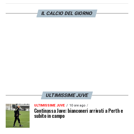
allibratori. Non è questo il calcio che
IL CALCIO DEL GIORNO
piaceva, e piace, a me
».
LA PLAYLIST DELLE NOSTRE TOP NEWS
ULTIMISSIME JUVE
ULTIMISSIME JUVE
10 ore ago
Continassa Juve: bianconeri arrivati a Perth e
subito in campo