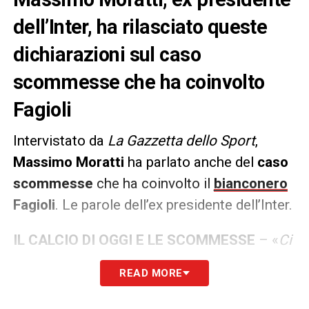
dell’Inter, ha rilasciato queste
dichiarazioni sul caso
scommesse che ha coinvolto
Fagioli
Intervistato da
La Gazzetta dello Sport
,
Massimo Moratti
ha parlato anche del
caso
scommesse
che ha coinvolto il
bianconero
Fagioli
. Le parole dell’ex presidente dell’Inter.
IL CALCIO DI OGGI E LE SCOMMESSE
– «
Ci
stupiamo, giustamente, se un giocatore
READ MORE
scommette sulle partite, ma dimentichiamo
che ci sono club sponsorizzati da aziende di