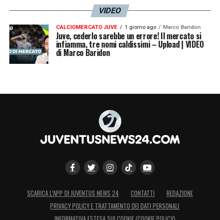
VIDEO
CALCIOMERCATO JUVE
1 giorno ago
Marco Baridon
Juve, cederlo sarebbe un errore! Il mercato si
infiamma, tre nomi caldissimi – Upload | VIDEO
di Marco Baridon
SCARICA L’APP DI JUVENTUS NEWS 24
CONTATTI
REDAZIONE
PRIVACY POLICY E TRATTAMENTO DEI DATI PERSONALI
INFORMATIVA ESTESA SUI COOKIE (COOKIE POLICY)