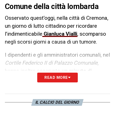
Comune della città lombarda
Osservato quest’oggi, nella città di Cremona,
un giorno di lutto cittadino per ricordare
l’indimenticabile
Gianluca Vialli
, scomparso
negli scorsi giorni a causa di un tumore.
I dipendenti e gli amministratori comunali, nel
Cortile Federico II di Palazzo Comunale
,
hanno inoltre osservato
un minuto di
READ MORE
silenzio
in memoria dell’ex attaccante della
Juve
. Questa sera alle 18.30 prevista invece
una messa in suffragio nella parrocchia
Cristo Re
. Lo riferisce
Sportface.
IL CALCIO DEL GIORNO