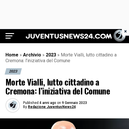
×
Juventus News 24
Home
»
Archivio
»
2023
»
Morte Vialli, lutto cittadino a
Cremona: l’iniziativa del Comune
2023
Morte Vialli, lutto cittadino a
Cremona: l’iniziativa del Comune
Published
4 anni ago
on
9 Gennaio 2023
By
Redazione JuventusNews24