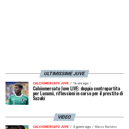
che ne ha vinti pochi è esattamente questa
mentalità: ogni partita si gioca e non si sono
amichevoli. Delle sue dichiarazioni mi
piacerebbe sentire la reazione della Lega, è
stata una critica diretta e obiettiva, quindi
aspetto
».
LA PLAYLIST DELLE NOSTRE TOP NEWS
ULTIMISSIME JUVE
CALCIOMERCATO JUVE
16 ore ago
Calciomercato Juve LIVE: doppia contropartita
per Lucumì, riflessioni in corso per il prestito di
Suzuki
VIDEO
CALCIOMERCATO JUVE
2 giorni ago
Marco Baridon