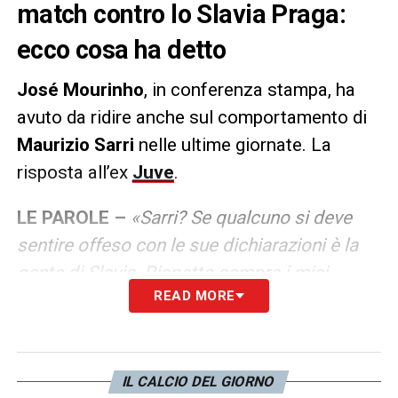
match contro lo Slavia Praga:
ecco cosa ha detto
José Mourinho
, in conferenza stampa, ha
avuto da ridire anche sul comportamento di
Maurizio Sarri
nelle ultime giornate. La
risposta all’ex
Juve
.
LE PAROLE –
«Sarri? Se qualcuno si deve
sentire offeso con le sue dichiarazioni è la
gente di Slavia. Rispetto sempre i miei
READ MORE
avversari, lo Slavia è un’ottima squadra e
quello che fa la differenza è il modo di
pensare le partite. Magari la differenza tra un
allenatore che ha vinto 25 titoli contro uno
IL CALCIO DEL GIORNO