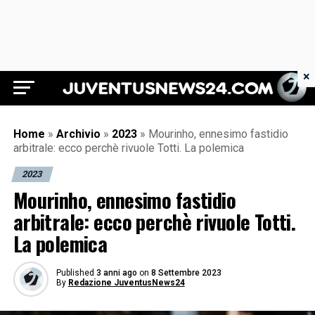
×
Juventus News 24
Home
»
Archivio
»
2023
»
Mourinho, ennesimo fastidio
arbitrale: ecco perchè rivuole Totti. La polemica
2023
Mourinho, ennesimo fastidio
arbitrale: ecco perchè rivuole Totti.
La polemica
Published
3 anni ago
on
8 Settembre 2023
By
Redazione JuventusNews24