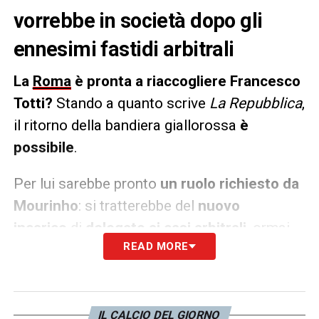
vorrebbe in società dopo gli
ennesimi fastidi arbitrali
La
Roma
è pronta a riaccogliere Francesco
Totti?
Stando a quanto scrive
La Repubblica
,
il ritorno della bandiera giallorossa
è
possibile
.
Per lui sarebbe pronto
un ruolo richiesto da
Mourinho
: si tratterebbe del
nuovo
incarico
di
delegato ai casi arbitrali
, ormai
READ MORE
ruolo necessario per i capitolini dopo le tante
polemiche di queste prime giornate.
LA PLAYLIST DELLE NOSTRE TOP NEWS
IL CALCIO DEL GIORNO