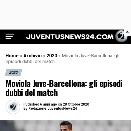
×
Juventus News 24
Home
»
Archivio
»
2020
»
Moviola Juve-Barcellona: gli
episodi dubbi del match
2020
Moviola Juve-Barcellona: gli episodi
dubbi del match
Published
6 anni ago
on
28 Ottobre 2020
By
Redazione JuventusNews24