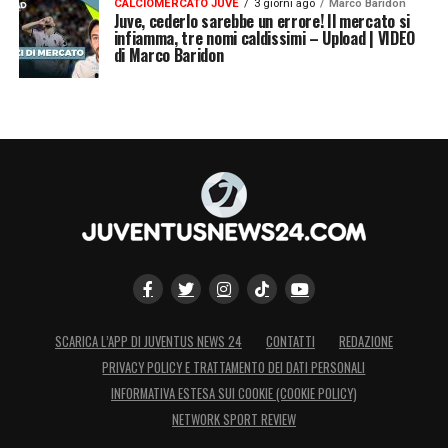
CALCIOMERCATO JUVE
3 giorni ago
Marco Baridon
72′ Chiusura Danilo – Intervento
Juve, cederlo sarebbe un errore! Il mercato si
infiamma, tre nomi caldissimi – Upload | VIDEO
provvidenziale in scivolata su Messi che era
di Marco Baridon
pronto a calciare. Intervento pulito sul
pallone nonostante le proteste dell’argentino
79′ Ammonito Rabiot – Per un contatto lieve
su Messi
85′ Espulso Demiral – Secondo giallo per il
turco che affonda il tackle su Pjanic
LA PLAYLIST DELLE NOSTRE TOP NEWS
SCARICA L’APP DI JUVENTUS NEWS 24
CONTATTI
REDAZIONE
PRIVACY POLICY E TRATTAMENTO DEI DATI PERSONALI
INFORMATIVA ESTESA SUI COOKIE (COOKIE POLICY)
NETWORK SPORT REVIEW