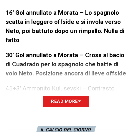
16′ Gol annullato a Morata – Lo spagnolo
scatta in leggero offside e si invola verso
Neto, poi battuto dopo un rimpallo. Nulla di
fatto
30′ Gol annullato a Morata – Cross al bacio
di Cuadrado per lo spagnolo che batte di
volo Neto. Posizione ancora di lieve offside
45+3′ Ammonito Kulusevski – Contrasto
deciso con Jordi Alba, severo l’arbitro
READ MORE
47′ Contatto Cuadrado-Griezmann – Il
colombiano dolorante, lascia correre il
IL CALCIO DEL GIORNO
direttore di gara