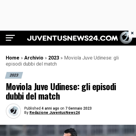
×
Juventus News 24
Home
»
Archivio
»
2023
»
Moviola Juve Udinese: gli
episodi dubbi del match
2023
Moviola Juve Udinese: gli episodi
dubbi del match
Published
4 anni ago
on
7 Gennaio 2023
By
Redazione JuventusNews24