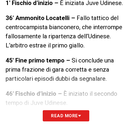
1′ Fischio d’inizio –
È iniziata Juve Udinese.
36′ Ammonito Locatelli –
Fallo tattico del
centrocampista bianconero, che interrompe
fallosamente la ripartenza dell’Udinese.
L’arbitro estrae il primo giallo.
45′ Fine primo tempo –
Si conclude una
prima frazione di gara corretta e senza
particolari episodi dubbi da segnalare.
46′ Fischio d’inizio –
È iniziato il secondo
tempo di Juve Udinese.
READ MORE
54′ Ammonito Success
– L’attaccante
sgambetta McKennie, Marchetti estrae il