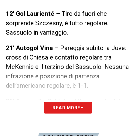
12′ Gol Laurienté –
Tiro da fuori che
sorprende Szczesny, è tutto regolare.
Sassuolo in vantaggio.
21′ Autogol Vina –
Pareggia subito la Juve:
cross di Chiesa e contatto regolare tra
McKennie e il terzino del Sassuolo. Nessuna
infrazione e posizione di partenza
dell’americano regolare, è 1-1.
36′ Ammonito Rabiot –
Atterramento del
READ MORE
francese che gli costa il primo cartellino
giallo del match.
44′ Mani Tressoldi –
Il difensore del