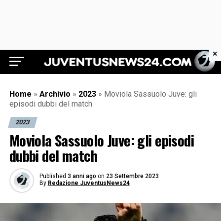
×
Juventus News 24
Home
»
Archivio
»
2023
»
Moviola Sassuolo Juve: gli
episodi dubbi del match
2023
Moviola Sassuolo Juve: gli episodi
dubbi del match
Published
3 anni ago
on
23 Settembre 2023
By
Redazione JuventusNews24