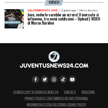
VIDEO
CALCIOMERCATO JUVE
2 giorni ago
Marco Baridon
Juve, cederlo sarebbe un errore! Il mercato si
infiamma, tre nomi caldissimi – Upload | VIDEO
di Marco Baridon
SCARICA L’APP DI JUVENTUS NEWS 24
CONTATTI
REDAZIONE
PRIVACY POLICY E TRATTAMENTO DEI DATI PERSONALI
INFORMATIVA ESTESA SUI COOKIE (COOKIE POLICY)