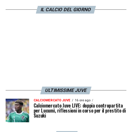
coinvolgimento nella vicenda. Nelle prossime
ore verranno resi pubblici ulteriori
IL CALCIO DEL GIORNO
aggiornamenti sul classe 1988, che potrete
trovare anche su
Juventusnews24
.
LA PLAYLIST DELLE NOSTRE TOP NEWS
ULTIMISSIME JUVE
CALCIOMERCATO JUVE
16 ore ago
Calciomercato Juve LIVE: doppia contropartita
per Lucumì, riflessioni in corso per il prestito di
Suzuki