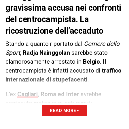
gravissima accusa nei confronti
del centrocampista. La
ricostruzione dell’accaduto
Stando a quanto riportato dal
Corriere dello
Sport
,
Radja Nainggolan
sarebbe stato
clamorosamente arrestato in
Belgio
. Il
centrocampista è infatti accusato di
traffico
internazionale di stupefacenti
.
L’ex
Cagliari
, Roma ed Inter
avrebbe
sostenuto inoltre in questi minuti
READ MORE
l’interrogatorio con le autorità belga per
chiarire la sua posizione ed il suo possibile