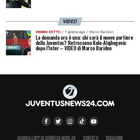
VIDEO
HANNO DETTO
1 giorno ago
Marco Baridon
La domanda ora è una: chi sarà il nuovo portiere
della Juventus? Retroscena Kolo-Alajbegovic
dopo l’Inter – VIDEO di Marco Baridon
SCARICA L’APP DI JUVENTUS NEWS 24
CONTATTI
REDAZIONE