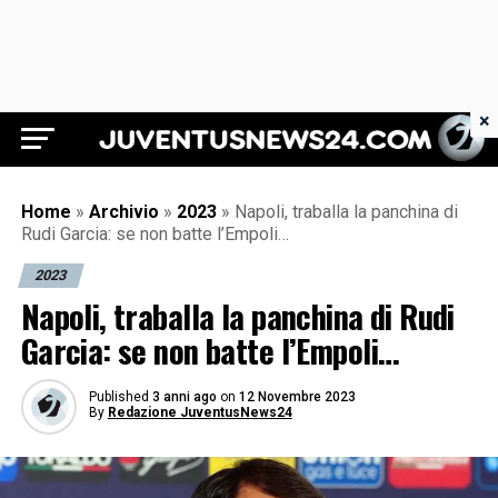
×
Juventus News 24
Home
»
Archivio
»
2023
»
Napoli, traballa la panchina di
Rudi Garcia: se non batte l’Empoli…
2023
Napoli, traballa la panchina di Rudi
Garcia: se non batte l’Empoli…
Published
3 anni ago
on
12 Novembre 2023
By
Redazione JuventusNews24