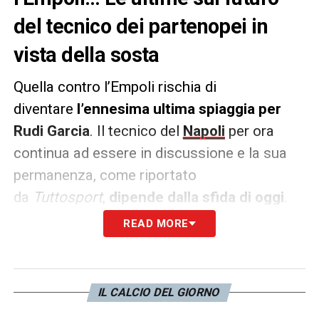
del tecnico dei partenopei in
vista della sosta
Quella contro l’Empoli rischia di
diventare
l’ennesima ultima spiaggia per
Rudi Garcia
. Il tecnico del
Napoli
per ora
continua ad essere in discussione e la sua
permanenza, come riportato
da
Tuttosport
,
dipende dalla sfida di oggi
.
READ MORE
In caso di
vittoria convincente
, il tecnico
francese incasserà la fiduca della società,
mentre
qualsiasi altro risultato
IL CALCIO DEL GIORNO
rimetterebbe la sua posizione in bilico
.