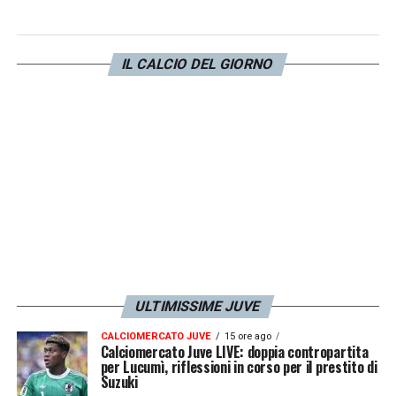
del serbo potrebbero essere facilmente
soddisfatti dalle squadre della Premier
IL CALCIO DEL GIORNO
League o dal Bayern Monaco
.
Il Napoli continuerà a monitorare la
situazione, sperando in un inserimento
dell’ultimo minuto,
ma la concorrenza e le
pretese economiche del calciatore
rendono questa suggestione di mercato
un puzzle decisamente difficile da
comporre per il club del presidente De
ULTIMISSIME JUVE
Laurentiis
.
CALCIOMERCATO JUVE
15 ore ago
Calciomercato Juve LIVE: doppia contropartita
per Lucumì, riflessioni in corso per il prestito di
LA PLAYLIST DELLE NOSTRE TOP NEWS
Suzuki