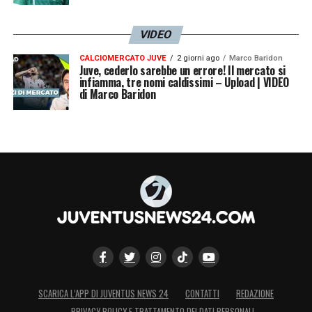
VIDEO
CALCIOMERCATO JUVE
2 giorni ago
Marco Baridon
Juve, cederlo sarebbe un errore! Il mercato si
infiamma, tre nomi caldissimi – Upload | VIDEO
di Marco Baridon
SCARICA L’APP DI JUVENTUS NEWS 24
CONTATTI
REDAZIONE
PRIVACY POLICY E TRATTAMENTO DEI DATI PERSONALI