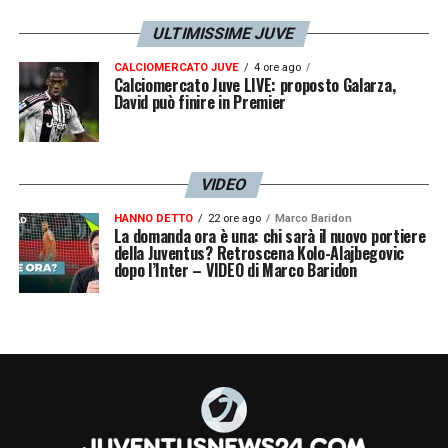
ULTIMISSIME JUVE
CALCIOMERCATO JUVE
4 ore ago
Calciomercato Juve LIVE: proposto Galarza,
David può finire in Premier
VIDEO
HANNO DETTO
22 ore ago
Marco Baridon
La domanda ora è una: chi sarà il nuovo portiere
della Juventus? Retroscena Kolo-Alajbegovic
dopo l’Inter – VIDEO di Marco Baridon