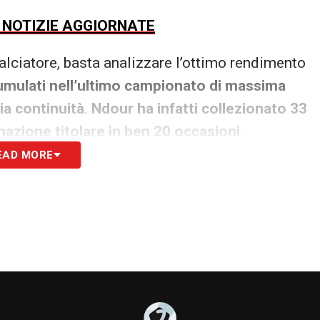
E NOTIZIE AGGIORNATE
lciatore, basta analizzare l’ottimo rendimento
umulati nell’ultimo campionato di massima
ia continuità
.
Ndour ha infatti collezionato 33
mazione titolare in ben 20 occasioni
.
EAD MORE
ata sapiente, con una media fissa di 57 minuti a
l considerevole totale dei minuti giocati pari a
ntrocampista azzurro ha saputo palesare anche
infatti messo a referto 3 reti, un bottino
 attesi (xG), che si è attestato a 2.61.
La sua
da una frequenza gol calcolata in un centro
iva complessiva di 0.09 goal a partita.