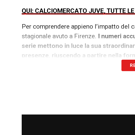
QUI: CALCIOMERCATO JUVE, TUTTE L
Per comprendere appieno l’impatto del ca
stagionale avuto a Firenze.
I numeri acc
serie mettono in luce la sua straordinar
presenze, riuscendo a partire nella for
R
La sua gestione sul terreno di gioco è st
partita, che lo ha portato a raggiungere i
1885. In questo ampio minutaggio,
il ce
una spiccata concretezza offensiva.
Ha 
importante se confrontato al dato dei goal
efficacia sotto porta viene confermata 
ogni 628 minuti
, con una media realizzat