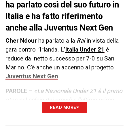
ha parlato così del suo futuro in
Italia e ha fatto riferimento
anche alla Juventus Next Gen
Cher Ndour
ha parlato alla
Rai
in vista della
gara contro l’Irlanda. L’
Italia Under 21
è
reduce dal netto successo per 7-0 su San
Marino. C’è anche un accenno al progetto
Juventus Next Gen
.
PAROLE
– «
La Nazionale Under 21 è il primo
step nel calcio dei grandi e l’ultimo prima
READ MORE
della Nazionale maggiore. Spero di
continuare questo percorso di crescita,
vestire la maglia azzurra è sempre un motivo