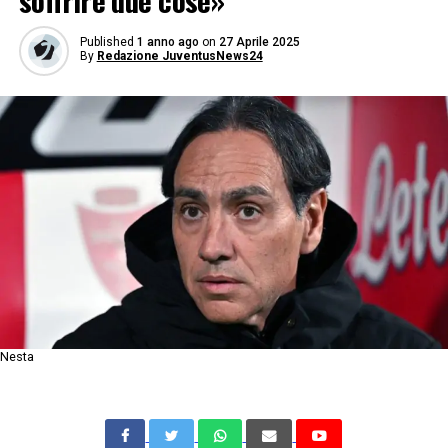
soffrire due cose»
Published
1 anno ago
on
27 Aprile 2025
By
Redazione JuventusNews24
Nesta