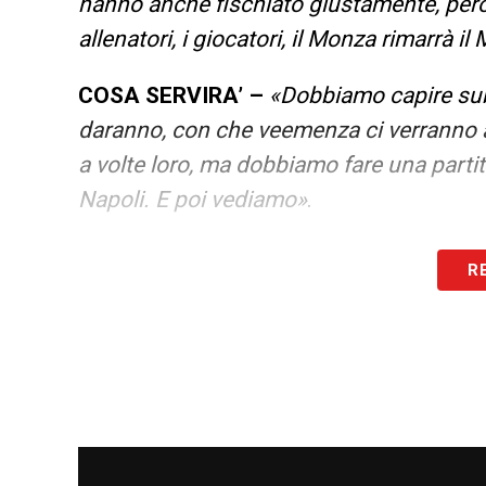
hanno anche fischiato giustamente, però
allenatori, i giocatori, il Monza rimarrà i
COSA SERVIRA’ –
«Dobbiamo capire subit
daranno, con che veemenza ci verranno a
a volte loro, ma dobbiamo fare una parti
Napoli. E poi vediamo»
.
LA PLAYLIST DELLE NOSTRE TOP NEW
R