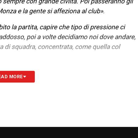
 sempre con grande civiltà. Poi passeranno gli
l Monza e la gente si affeziona al club»
.
o la partita, capire che tipo di pressione ci
ddosso, poi a volte decidiamo noi dove andare,
ta di squadra, concentrata, come quella col
S
EAD MORE