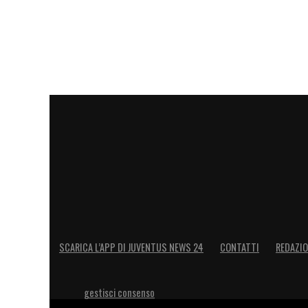
SCARICA L’APP DI JUVENTUS NEWS 24
CONTATTI
REDAZI
gestisci consenso