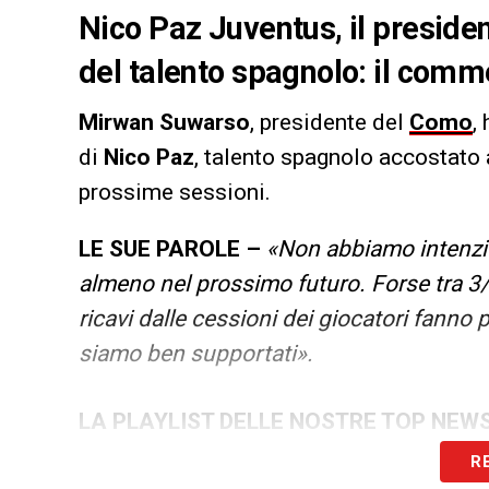
Nico Paz Juventus, il preside
del talento spagnolo: il comme
Mirwan Suwarso
, presidente del
Como
,
di
Nico Paz
, talento spagnolo accostato
prossime sessioni.
LE SUE PAROLE –
«Non abbiamo intenzio
almeno nel prossimo futuro. Forse tra 3/
ricavi dalle cessioni dei giocatori fanno 
siamo ben supportati».
LA PLAYLIST DELLE NOSTRE TOP NEW
R