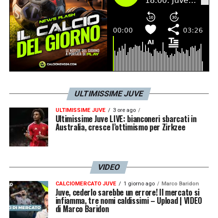
ULTIMISSIME JUVE
ULTIMISSIME JUVE
3 ore ago
Ultimissime Juve LIVE: bianconeri sbarcati in
Australia, cresce l’ottimismo per Zirkzee
VIDEO
CALCIOMERCATO JUVE
1 giorno ago
Marco Baridon
Juve, cederlo sarebbe un errore! Il mercato si
infiamma, tre nomi caldissimi – Upload | VIDEO
di Marco Baridon