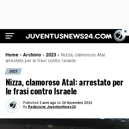
×
Juventus News 24
Home
»
Archivio
»
2023
»
Nizza, clamoroso Atal:
arrestato per le frasi contro Israele
2023
Nizza, clamoroso Atal: arrestato per
le frasi contro Israele
Published
3 anni ago
on
24 Novembre 2023
By
Redazione JuventusNews24