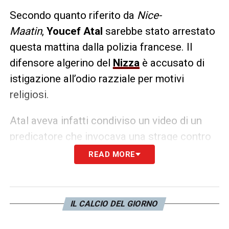
Secondo quanto riferito da
Nice-
Maatin
,
Youcef Atal
sarebbe stato arrestato
questa mattina dalla polizia francese. Il
difensore algerino del
Nizza
è accusato di
istigazione all’odio razziale per motivi
religiosi.
Atal aveva infatti condiviso un video di un
predicatore che invocava una strage contro
gli
ebrei
riguardo al conflitto Israele-
READ MORE
Palestina.
LA PLAYLIST DELLE NOSTRE TOP NEWS
IL CALCIO DEL GIORNO