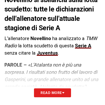
scudetto: tutte le dichiarazioni
dell’allenatore sull’attuale
stagione di Serie A
L’allenatore
Novellino
ha analizzato a
TMW
Radio
la lotta scudetto di questa
Serie A
senza citare la
Juventus
.
PAROLE –
«L’Atalanta non è più una
sorpresa. I risultati sono frutto del lavoro di
Gasperini, un grande allenatore unito ad una
grande società. Atalanta da scudetto?
READ MORE
Penso proprio di sì. Ma l’Inter rimane la
favorita. Napoli? A livello caratteriale con