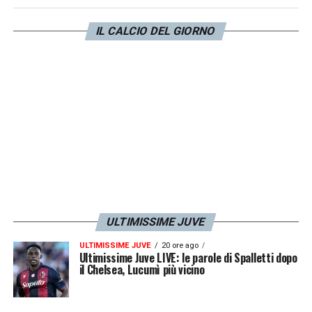
l’arrivo di Conte s’è rimesso a posto. Credo
punti a vincere il campionato. Buongiorno è
IL CALCIO DEL GIORNO
un’assenza importante, occorrerà vedere
cosa farà sul mercato».
LA PLAYLIST DELLE NOSTRE TOP NEWS
ULTIMISSIME JUVE
ULTIMISSIME JUVE
20 ore ago
Ultimissime Juve LIVE: le parole di Spalletti dopo
il Chelsea, Lucumì più vicino