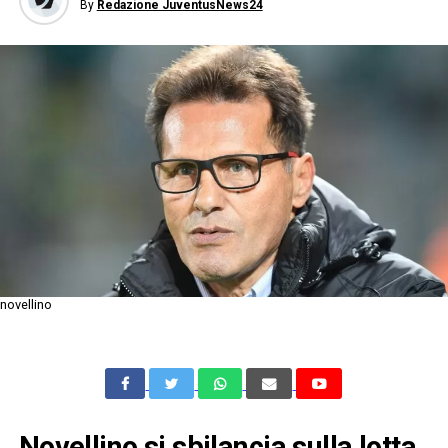
By
Redazione JuventusNews24
novellino
Novellino si sbilancia sulla lotta