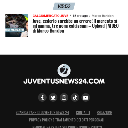
VIDEO
CALCIOMERCATO JUVE
18 ore ago
Marco Baridon
Juve, cederlo sarebbe un errore! Il mercato si
infiamma, tre nomi caldissimi – Upload | VIDEO
di Marco Baridon
SCARICA L’APP DI JUVENTUS NEWS 24
CONTATTI
REDAZIONE
PRIVACY POLICY E TRATTAMENTO DEI DATI PERSONALI
INFORMATIVA ESTESA SUI COOKIE (COOKIE POLICY)