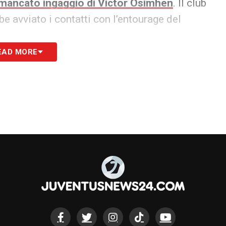
l mancato ingaggio di Victor Osimhen
. Il club
be avviato i contatti con l’entourage del
EAD MORE
embrerebbe intenzionato a proseguire la
e gioca a favore delle italiane, con il
Milan in
 inserirsi se si aprisse uno spiraglio concreto.
S