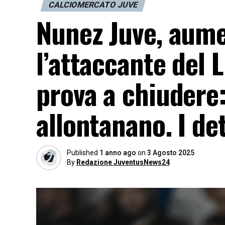
CALCIOMERCATO JUVE
Nunez Juve, aume
l’attaccante del 
prova a chiudere:
allontanano. I det
Published
1 anno ago
on
3 Agosto 2025
By
Redazione JuventusNews24