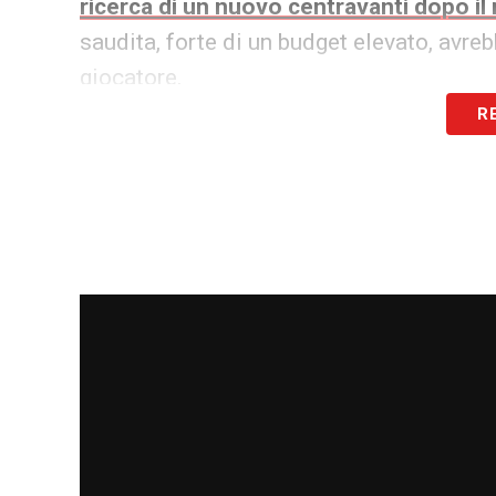
ricerca di un nuovo centravanti dopo i
saudita, forte di un budget elevato, avreb
giocatore.
R
Nonostante l’interesse da Riyad,
Núñez
s
propria carriera in Europa. Un elemento ch
vantaggio
e la
Juve
che osserva, pronta a
LA PLAYLIST DELLE NOSTRE TOP NEW