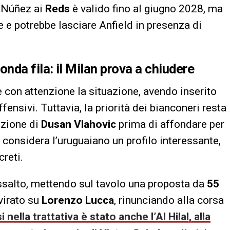
a Núñez ai
Reds
è valido fino al giugno 2028, ma
e e potrebbe lasciare Anfield in presenza di
nda fila: il Milan prova a chiudere
e con attenzione la situazione, avendo inserito
ffensivi. Tuttavia, la priorità dei bianconeri resta
izione di
Dusan Vlahovic
prima di affondare per
considera l’uruguaiano un profilo interessante,
reti.
ssalto, mettendo sul tavolo una proposta da
55
virato su
Lorenzo Lucca
, rinunciando alla corsa
i nella trattativa è stato anche l’Al Hilal, alla