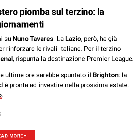
tero piomba sul terzino: la
ggiornamenti
i su
Nuno Tavares
. La
Lazio
, però, ha già
 rinforzare le rivali italiane. Per il terzino
enal
, rispunta la destinazione Premier League.
lle ultime ore sarebbe spuntato il
Brighton
: la
d è pronta ad investire nella prossima estate.
o
.
S
EAD MORE