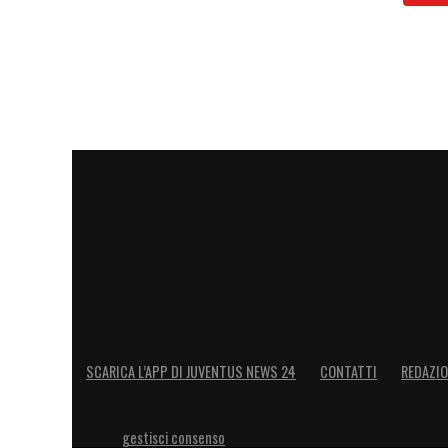
SCARICA L’APP DI JUVENTUS NEWS 24
CONTATTI
REDAZI
gestisci consenso