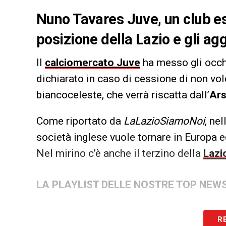
Nuno Tavares Juve, un club es
posizione della Lazio e gli a
Il
calciomercato Juve
ha messo gli occh
dichiarato in caso di cessione di non voler
biancoceleste, che verrà riscatta dall’
Ars
Come riportato da
LaLazioSiamoNoi
, ne
società inglese vuole tornare in Europa e
Nel mirino c’è anche il terzino della
Lazi
LA PLAYLIST DELLE NOSTRE TOP NEW
R