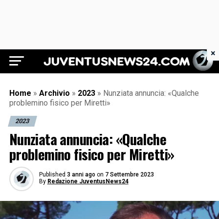
×
Juventus News 24
Home
»
Archivio
»
2023
»
Nunziata annuncia: «Qualche
problemino fisico per Miretti»
2023
Nunziata annuncia: «Qualche
problemino fisico per Miretti»
Published
3 anni ago
on
7 Settembre 2023
By
Redazione JuventusNews24