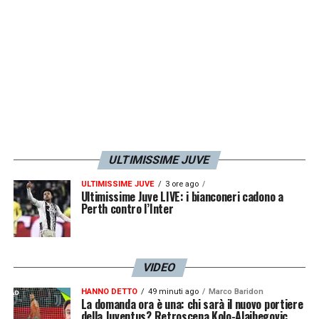
forma non può essere ottimale
».
LA PLAYLIST DELLE NOSTRE TOP NEWS
ULTIMISSIME JUVE
ULTIMISSIME JUVE
3 ore ago
Ultimissime Juve LIVE: i bianconeri cadono a
Perth contro l’Inter
VIDEO
HANNO DETTO
49 minuti ago
Marco Baridon
La domanda ora è una: chi sarà il nuovo portiere
della Juventus? Retroscena Kolo-Alajbegovic