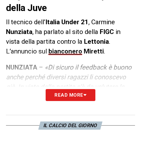
della Juve
Il tecnico dell’
Italia Under 21
, Carmine
Nunziata
, ha parlato al sito della
FIGC
in
vista della partita contro la
Lettonia
.
L’annuncio sul
bianconero
Miretti
.
NUNZIATA
–
«Di sicuro il feedback è buono
anche perché diversi ragazzi li conoscevo
già. In vista della partita c’è da valutare la
READ MORE
condizione fisica dei giocatori e, in
particolare, quelle di Turicchia, Baldanzi e
Miretti che hanno qualche problemino. Le
difficoltà sono legate ovviamente al fatto
IL CALCIO DEL GIORNO
che siamo a inizio stagione e che lo stato di