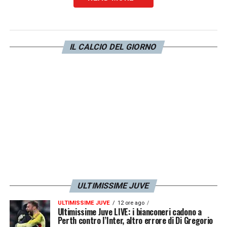
Oltre a Donnarumma e al noto cantante
Blanco, presente anche l’ex capitano della
IL CALCIO DEL GIORNO
Juventus
Alex Del Piero
nel video ufficiale
che ha svelato al mondo la nuova divisa.
LA PLAYLIST DELLE NOSTRE TOP NEWS
ULTIMISSIME JUVE
ULTIMISSIME JUVE
12 ore ago
Ultimissime Juve LIVE: i bianconeri cadono a
Perth contro l’Inter, altro errore di Di Gregorio