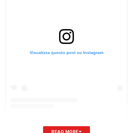
Visualizza questo post su Instagram
U
n post condiviso da adidas Football (@adidasfootball)
READ MORE