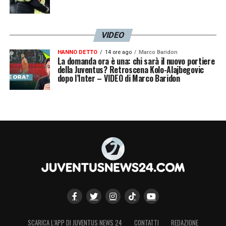
VIDEO
HANNO DETTO
14 ore ago
Marco Baridon
La domanda ora è una: chi sarà il nuovo portiere
della Juventus? Retroscena Kolo-Alajbegovic
dopo l’Inter – VIDEO di Marco Baridon
SCARICA L’APP DI JUVENTUS NEWS 24
CONTATTI
REDAZIONE