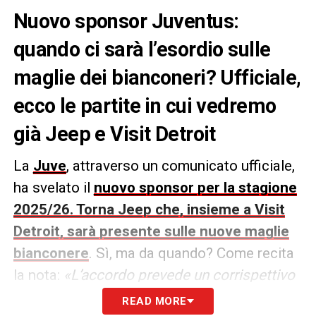
Nuovo sponsor Juventus:
quando ci sarà l’esordio sulle
maglie dei bianconeri? Ufficiale,
ecco le partite in cui vedremo
già Jeep e Visit Detroit
La
Juve
, attraverso un comunicato ufficiale,
ha svelato il
nuovo sponsor per la stagione
2025/26. Torna Jeep che, insieme a Visit
Detroit, sarà presente sulle nuove maglie
bianconere
. Sì, ma da quando? Come recita
la nota:
«L’accordo prevede un corrispettivo
fisso complessivo di €69 milioni (di cui €4
READ MORE