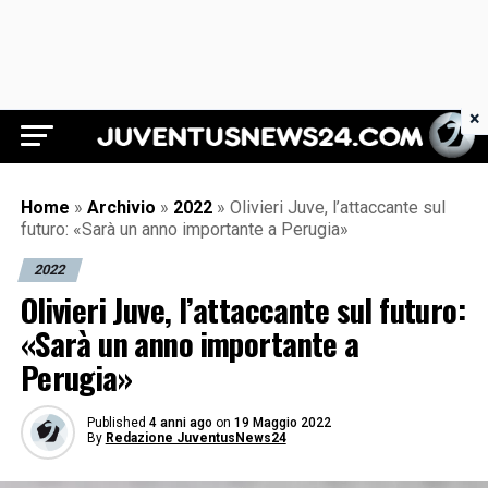
×
Juventus News 24
Home
»
Archivio
»
2022
»
Olivieri Juve, l’attaccante sul
futuro: «Sarà un anno importante a Perugia»
2022
Olivieri Juve, l’attaccante sul futuro:
«Sarà un anno importante a
Perugia»
Published
4 anni ago
on
19 Maggio 2022
By
Redazione JuventusNews24