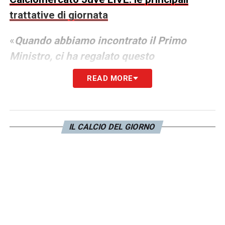
trattative di giornata
«
Quando abbiamo incontrato il Primo
Ministro, ci ha regalato questo
braccialetto, assicurandosi che potessimo
READ MORE
indossarlo in campo
. Ha tutte le
caratteristiche per essere utilizzato, con i
nomi di tutti i giocatori e quello speciale di
IL CALCIO DEL GIORNO
Diogo Jota. Ci ha lasciato liberi di scegliere
se indossarlo o meno.
Lo abbiamo ricevuto
con grande affetto e abbiamo deciso tutti
di farlo
»
, ha raccontato Vitinha.
LA PLAYLIST DELLE NOSTRE TOP NEWS