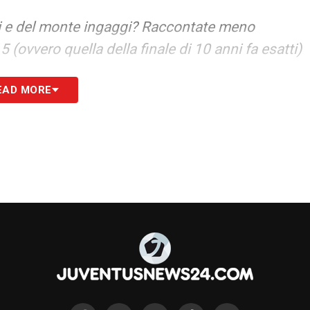
li e del monte ingaggi? Raccontate meno
(ovvero quella della finale di 10 anni fa esatti)
EAD MORE
S