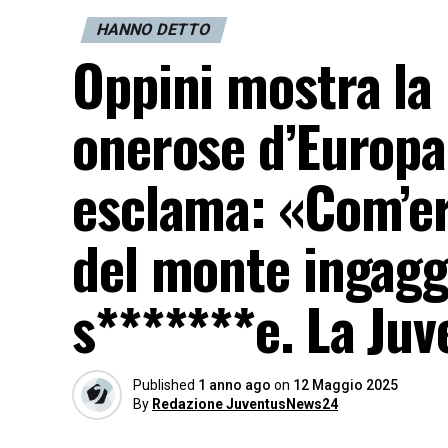
HANNO DETTO
Oppini mostra la 
onerose d’Europa 
esclama: «Com’era
del monte ingag
s*******e. La Ju
Published
1 anno ago
on
12 Maggio 2025
By
Redazione JuventusNews24