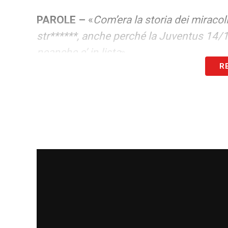
PAROLE –
«
Com’era la storia dei miraco
str******, anche perché la Juventus 14/15 
neanche e’ in lista
».
R
LA PLAYLIST DELLE NOSTRE TOP NEW