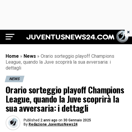
×
Juventus News 24
Home
»
News
»
Orario sorteggio playoff Champions
League, quando la Juve scoprirà la sua avversaria: i
dettagli
NEWS
Orario sorteggio playoff Champions
League, quando la Juve scoprirà la
sua avversaria: i dettagli
Published
2 anni ago
on
30 Gennaio 2025
By
Redazione JuventusNews24