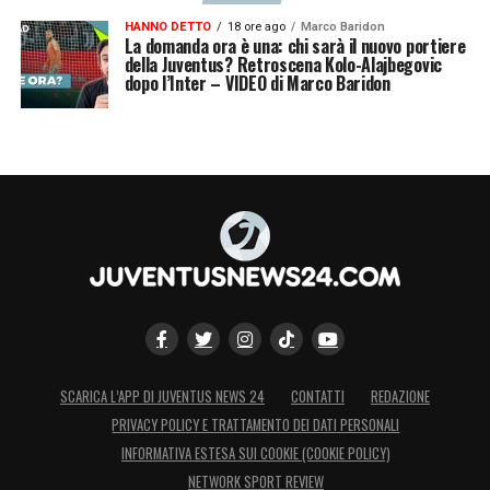
HANNO DETTO
18 ore ago
Marco Baridon
La domanda ora è una: chi sarà il nuovo portiere
della Juventus? Retroscena Kolo-Alajbegovic
dopo l’Inter – VIDEO di Marco Baridon
SCARICA L’APP DI JUVENTUS NEWS 24
CONTATTI
REDAZIONE
PRIVACY POLICY E TRATTAMENTO DEI DATI PERSONALI
INFORMATIVA ESTESA SUI COOKIE (COOKIE POLICY)
NETWORK SPORT REVIEW