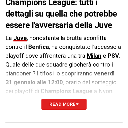
Champions League: tutti i
dettagli su quella che potrebbe
essere l’avversaria della Juve
La
Juve
, nonostante la brutta sconfitta
contro il
Benfica
, ha conquistato l’accesso ai
playoff dove affronterà una tra
Milan
e PSV
.
Quale delle due squadre giocherà contro i
bianconeri? I tifosi lo scopriranno
venerdì
31 gennaio alle 12:00
, orario del sorteggio
dei playoff di
Champions League
a Nyon.
READ MORE
Attesa per scoprire quale squadra bisognerà
battere per
conquistare gli ottavi di finale
contro Arsenal o Inter.