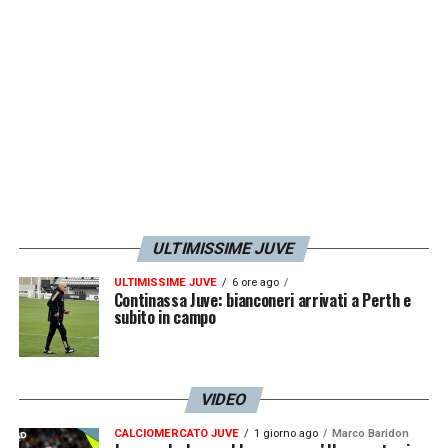
con
Spalletti
non era mai arrivato a tanto.
LA PLAYLIST DELLE NOSTRE TOP NEWS
ULTIMISSIME JUVE
ULTIMISSIME JUVE
6 ore ago
Continassa Juve: bianconeri arrivati a Perth e
subito in campo
VIDEO
CALCIOMERCATO JUVE
1 giorno ago
Marco Baridon