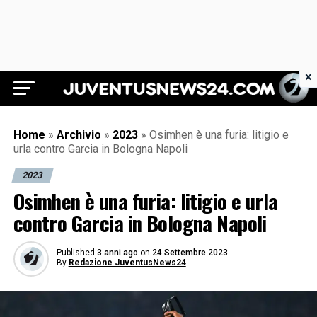
×
Juventus News 24
Home
»
Archivio
»
2023
»
Osimhen è una furia: litigio e
urla contro Garcia in Bologna Napoli
2023
Osimhen è una furia: litigio e urla
contro Garcia in Bologna Napoli
Published
3 anni ago
on
24 Settembre 2023
By
Redazione JuventusNews24