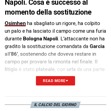
Napoli. Cosa è successo al
momento della sostituzione
Osimhen
ha sbagliato un rigore, ha colpito
un palo e ha lasciato il campo come una furia
durante
Bologna Napoli
. L’attaccante non ha
gradito la sostituzione comandata da
Garcia
all’
86′
, sostenendo che doveva restare in
campo per provare la rimonta nel finale. Il
litigio
è stato
plateale
, con
urla
da una parte
e dall’altra. E a fine partita i due sono rientrati
READ MORE
negli spogliatoi ignorandosi.
Come ricordato da
Ugolini
a
Sky Sport
, non è
la prima volta che Osimhen reagisce così, ma
IL CALCIO DEL GIORNO