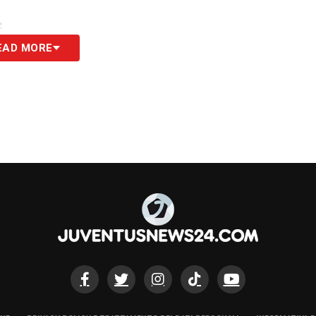
S
EAD MORE