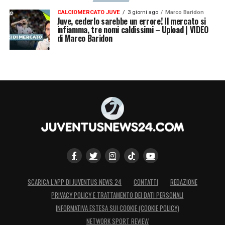
CALCIOMERCATO JUVE
3 giorni ago
Marco Baridon
Juve, cederlo sarebbe un errore! Il mercato si
infiamma, tre nomi caldissimi – Upload | VIDEO
di Marco Baridon
SCARICA L’APP DI JUVENTUS NEWS 24
CONTATTI
REDAZIONE
PRIVACY POLICY E TRATTAMENTO DEI DATI PERSONALI
INFORMATIVA ESTESA SUI COOKIE (COOKIE POLICY)
NETWORK SPORT REVIEW