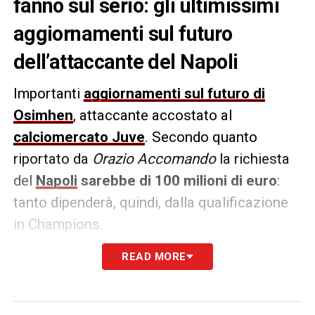
fanno sul serio: gli ultimissimi
aggiornamenti sul futuro
dell’attaccante del Napoli
Importanti
aggiornamenti sul futuro di
Osimhen
, attaccante accostato al
calciomercato Juve
. Secondo quanto
riportato da
Orazio Accomando
la richiesta
del
Napoli
sarebbe di 100 milioni di euro
:
tanto dipenderà, quindi, dalla qualificazione
in Champions.
READ MORE
PAROLE
–
«La Juventus fa sul serio per
Victor Osimhen. La richiesta del Napoli é di
100M e gli azzurri al momento non sono