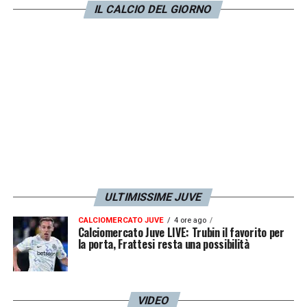
interessati ad abbassare di molto. Tanto
IL CALCIO DEL GIORNO
dipenderà dalla qualificazione in Champions
dei bianconeri».
LA PLAYLIST DELLE NOSTRE TOP NEWS
ULTIMISSIME JUVE
CALCIOMERCATO JUVE
4 ore ago
Calciomercato Juve LIVE: Trubin il favorito per
la porta, Frattesi resta una possibilità
VIDEO