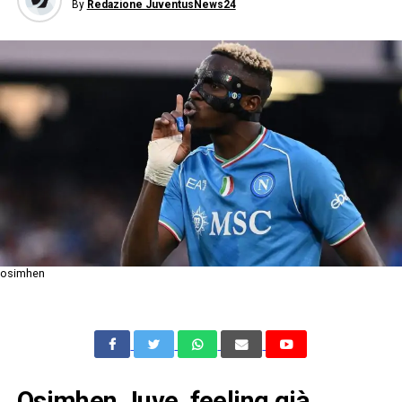
By
Redazione JuventusNews24
osimhen
Osimhen Juve, feeling già