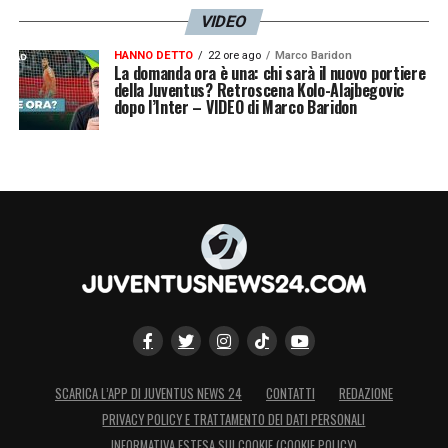
VIDEO
HANNO DETTO
22 ore ago
Marco Baridon
La domanda ora è una: chi sarà il nuovo portiere
della Juventus? Retroscena Kolo-Alajbegovic
dopo l’Inter – VIDEO di Marco Baridon
SCARICA L’APP DI JUVENTUS NEWS 24
CONTATTI
REDAZIONE
PRIVACY POLICY E TRATTAMENTO DEI DATI PERSONALI
INFORMATIVA ESTESA SUI COOKIE (COOKIE POLICY)