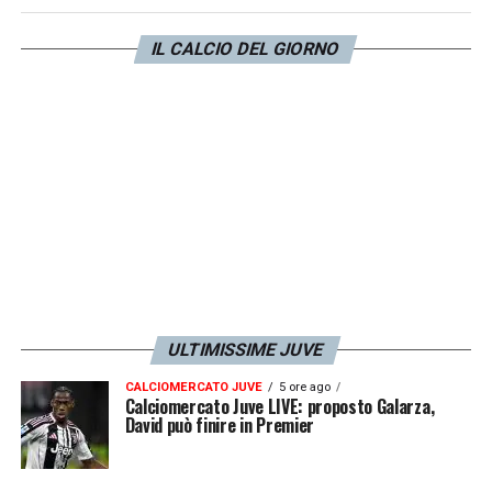
discesa: De Laurentiis vorrebbe evitare di
IL CALCIO DEL GIORNO
cederlo ai rivali bianconeri, sebbene tra il
club juventino e il nigeriano sia già da tempo
sbocciato il feeling.
LA PLAYLIST DELLE NOSTRE TOP NEWS
ULTIMISSIME JUVE
CALCIOMERCATO JUVE
5 ore ago
Calciomercato Juve LIVE: proposto Galarza,
David può finire in Premier