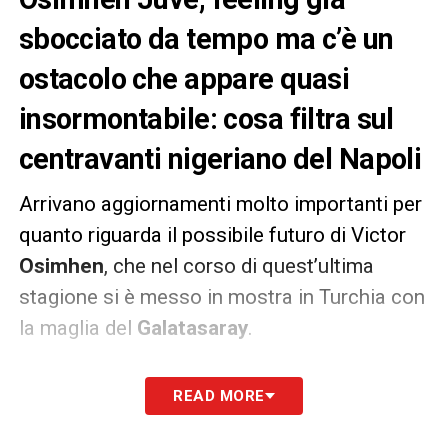
sbocciato da tempo ma c’è un
ostacolo che appare quasi
insormontabile: cosa filtra sul
centravanti nigeriano del Napoli
Arrivano aggiornamenti molto importanti per
quanto riguarda il possibile futuro di Victor
Osimhen
, che nel corso di quest’ultima
stagione si è messo in mostra in Turchia con
la maglia del
Galatasaray
.
Il
calciomercato Juve
lo ha messo in cima
READ MORE
alla lista dei suoi desideri per l’attacco ma
l’affare con il
Napoli
è tutto tranne che in