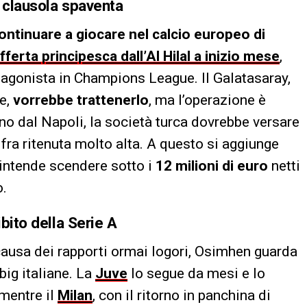
la clausola spaventa
ntinuare a giocare nel calcio europeo di
offerta principesca dall’Al Hilal a inizio mese
,
tagonista in Champions League. Il Galatasaray,
ne,
vorrebbe trattenerlo
, ma l’operazione è
no dal Napoli, la società turca dovrebbe versare
ifra ritenuta molto alta. A questo si aggiunge
 intende scendere sotto i
12 milioni di euro
netti
o.
ibito della Serie A
causa dei rapporti ormai logori, Osimhen guarda
big italiane. La
Juve
lo segue da mesi e lo
 mentre il
Milan
, con il ritorno in panchina di