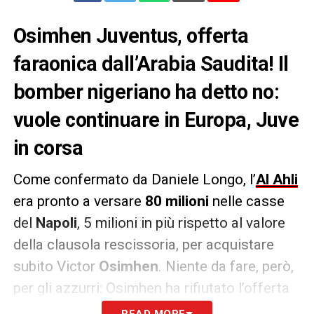
Osimhen Juventus, offerta
faraonica dall’Arabia Saudita! Il
bomber nigeriano ha detto no:
vuole continuare in Europa, Juve
in corsa
Come confermato da Daniele Longo, l’
Al Ahli
era pronto a versare
80 milioni
nelle casse
del
Napoli
, 5 milioni in più rispetto al valore
della clausola rescissoria, per acquistare
subito Victor
Osimhen
. Niente da fare, però,
per gli azzurri: Osimhen ha rifiutato l’offerta
faraonica dall’
Arabia Saudita
perché vuole
READ MORE