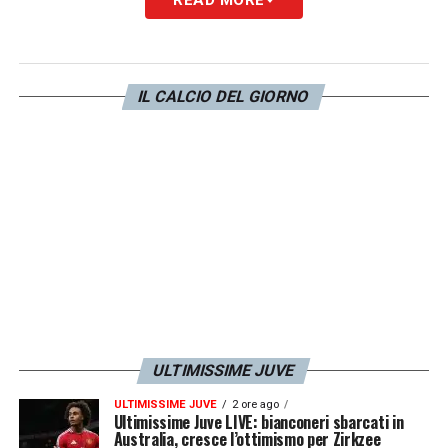
proseguire la propria carriera in
Europa
.
Come riferito dal giornalista di
IL CALCIO DEL GIORNO
calciomercato.com
, l’attaccante è da mesi in
orbita
Manchester United
e rimane
un’opzione anche per la
Juventus
. Sullo
sfondo anche
Arsenal e Chelsea
. Anche i
bianconeri sono alla finestra per il bomber
nigeriano.
LA PLAYLIST DELLE NOSTRE TOP NEWS
ULTIMISSIME JUVE
ULTIMISSIME JUVE
2 ore ago
Ultimissime Juve LIVE: bianconeri sbarcati in
Australia, cresce l’ottimismo per Zirkzee