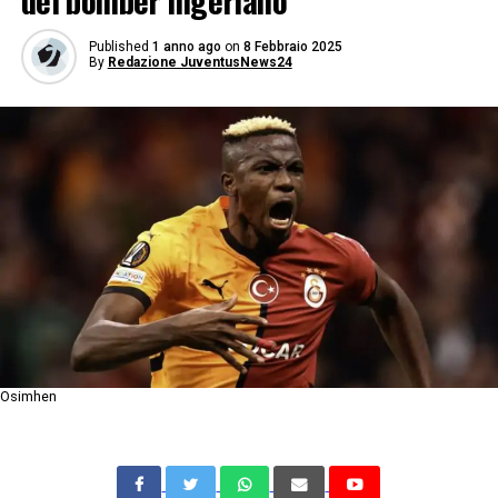
del bomber nigeriano
Published
1 anno ago
on
8 Febbraio 2025
By
Redazione JuventusNews24
Osimhen